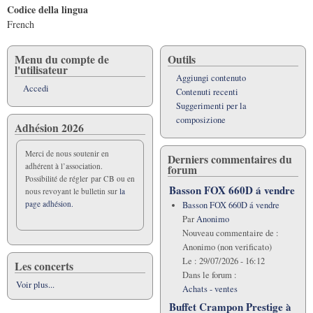
Codice della lingua
French
Menu du compte de
Outils
l'utilisateur
Aggiungi contenuto
Accedi
Contenuti recenti
Suggerimenti per la
composizione
Adhésion 2026
Merci de nous soutenir en
Derniers commentaires du
adhérent à l’association.
forum
Possibilité de régler par CB ou en
Basson FOX 660D á vendre
nous revoyant le bulletin sur
la
page adhésion.
Basson FOX 660D á vendre
Par
Anonimo
Nouveau commentaire de :
Anonimo (non verificato)
Le :
29/07/2026 - 16:12
Les concerts
Dans le forum :
Voir plus...
Achats - ventes
Buffet Crampon Prestige à