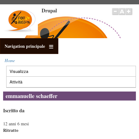
Salta
Drupal
al
contenuto
principale
Navigation principale
Home
Briciole
Visualizza
(scheda
di
Schede
pane
attiva)
primarie
Attività
emmanuelle schaeffer
Iscritto da
12 anni 6 mesi
Ritratto