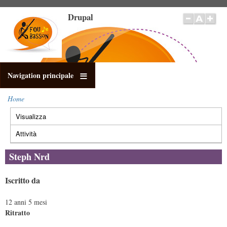
Salta
Drupal
al
contenuto
principale
Navigation principale
Home
Briciole
Visualizza
(scheda
di
Schede
pane
attiva)
primarie
Attività
Steph Nrd
Iscritto da
12 anni 5 mesi
Ritratto