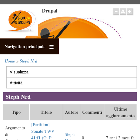
Salta
Drupal
al
contenuto
principale
Navigation principale
Home
Steph Nrd
Briciole
Visualizza
di
Schede
pane
primarie
Attività
(scheda
attiva)
Steph Nrd
Ultimo
Tipo
Titolo
Autore
Commenti
aggiornamento
[Partition]
Argomento
Sonate TWV
di
Steph
41:f1 (G. P.
0
7 anni 2 mesi fa