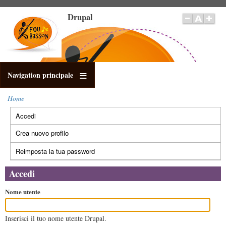
Salta
Drupal
al
contenuto
principale
Navigation principale
Home
Briciole
Accedi
(scheda
di
Schede
pane
attiva)
primarie
Crea nuovo profilo
Reimposta la tua password
Accedi
Nome utente
Inserisci il tuo nome utente Drupal.