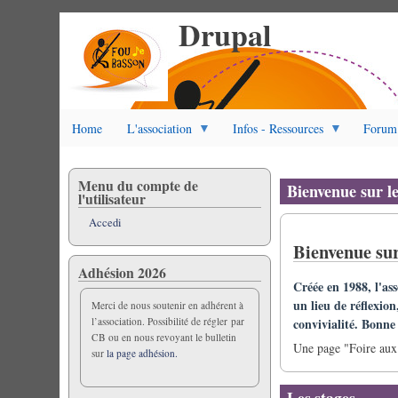
Drupal
Salta
al
contenuto
principale
Home
L'association
Infos - Ressources
Forum
Menu du compte de
Bienvenue sur l
l'utilisateur
Accedi
Bienvenue sur
Adhésion 2026
Créée en 1988, l'as
un lieu de réflexion
Merci de nous soutenir en adhérent à
convivialité. Bonne v
l’association. Possibilité de régler par
CB ou en nous revoyant le bulletin
Une page "Foire aux 
sur
la page adhésion.
Les stages