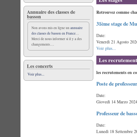
Annuaire des classes de
Retrouvez comme chaqu
basson
31ème stage de M
Non avons mis en ligne un
annuaire
des classes de basson en France
…
Date:
Merci de nous informer si il y a des
Venerdì 21 Agosto 202
changements….
Voir plus...
Les recrutement
Les concerts
les recrutements en c
Voir plus...
Poste de professeu
Date:
Giovedì 14 Marzo 2024
Professeur de bass
Date:
Lunedì 18 Settembre 2