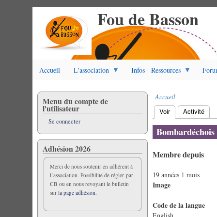
Fou de Basson
Aller
au
contenu
principal
Accueil
L'association
Infos - Ressources
Foru
Accueil
Menu du compte de
Fil
l'utilisateur
Voir
(onglet actif)
Activité
d'Ariane
Onglets
Se connecter
principaux
Bombardéchois
Adhésion 2026
Membre depuis
Merci de nous soutenir en adhérent à
19 années 1 mois
l’association. Possibilité de régler par
Image
CB ou en nous revoyant le bulletin
sur
la page adhésion.
Code de la langue
English