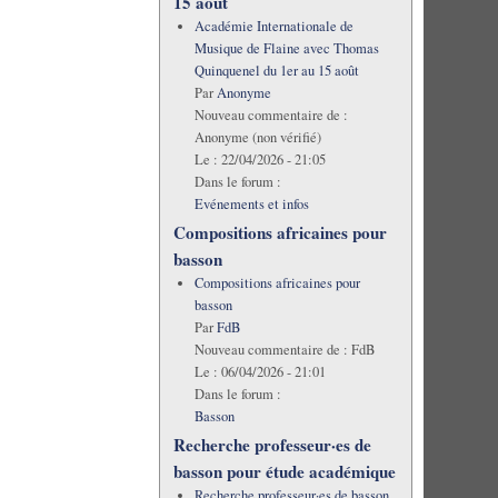
15 août
Académie Internationale de
Musique de Flaine avec Thomas
Quinquenel du 1er au 15 août
Par
Anonyme
Nouveau commentaire de :
Anonyme (non vérifié)
Le :
22/04/2026 - 21:05
Dans le forum :
Evénements et infos
Compositions africaines pour
basson
Compositions africaines pour
basson
Par
FdB
Nouveau commentaire de :
FdB
Le :
06/04/2026 - 21:01
Dans le forum :
Basson
Recherche professeur·es de
basson pour étude académique
Recherche professeur·es de basson