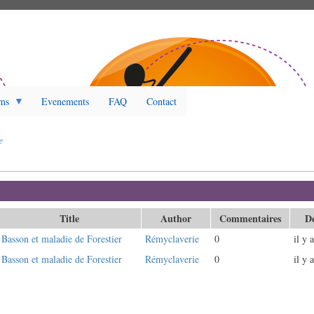
ms
Evenements
FAQ
Contact
e
et actif)
Title
Author
Commentaires
De
Basson et maladie de Forestier
Rémyclaverie
0
il y 
Basson et maladie de Forestier
Rémyclaverie
0
il y 