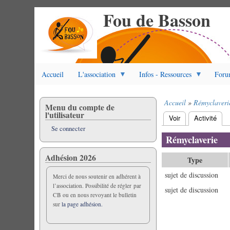
Fou de Basson
Aller
au
contenu
principal
Accueil
L'association
Infos - Ressources
Foru
Accueil
Rémyclaveri
Menu du compte de
Fil
l'utilisateur
Voir
Activité
(ongl
d'Ariane
Onglets
Se connecter
principaux
Rémyclaverie
Adhésion 2026
Type
sujet de discussion
Merci de nous soutenir en adhérent à
l’association. Possibilité de régler par
sujet de discussion
CB ou en nous revoyant le bulletin
sur
la page adhésion.