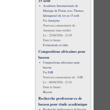
15 août
Académie Internationale de
Musique de Flaine avec Thomas
Quinquenel du 1er au 15 août
Par
Anonyme
Nouveau commentaire de :
Anonyme (non vérifié)
Le :
22/04/2026 - 21:05
Dans le forum :
Evénements et infos
Compositions africaines pour
basson
Compositions africaines pour
basson
Par
FdB
Nouveau commentaire de :
FdB
Le :
06/04/2026 - 21:01
Dans le forum :
Basson
Recherche professeur·es de
basson pour étude académique
Recherche professeur·es de basson