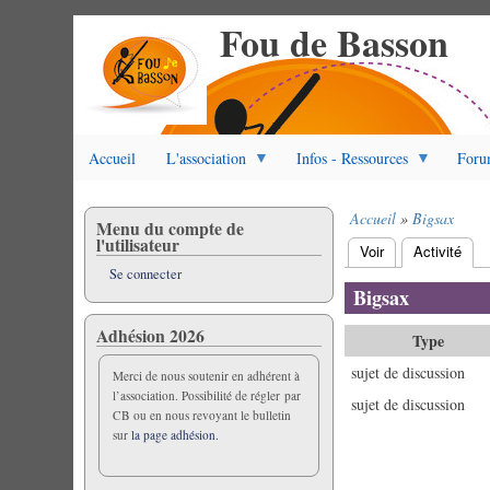
Fou de Basson
Aller
au
contenu
principal
Accueil
L'association
Infos - Ressources
Foru
Accueil
Bigsax
Menu du compte de
Fil
l'utilisateur
Voir
Activité
(ongl
d'Ariane
Onglets
Se connecter
principaux
Bigsax
Adhésion 2026
Type
sujet de discussion
Merci de nous soutenir en adhérent à
l’association. Possibilité de régler par
sujet de discussion
CB ou en nous revoyant le bulletin
sur
la page adhésion.