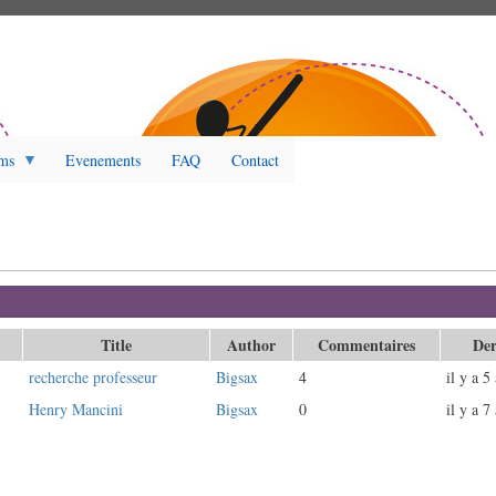
ms
Evenements
FAQ
Contact
et actif)
Title
Author
Commentaires
Der
recherche professeur
Bigsax
4
il y a 5
Henry Mancini
Bigsax
0
il y a 7