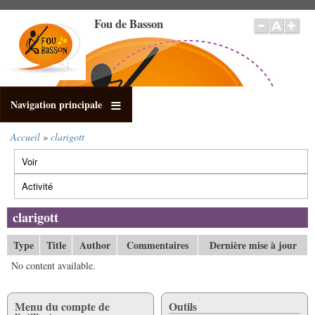
Aller
Fou de Basson
au
contenu
principal
Navigation principale
Accueil
clarigott
Fil
Voir
d'Ariane
Onglets
principaux
Activité
(onglet
actif)
clarigott
Type
Title
Author
Commentaires
Dernière mise à jour
No content available.
Menu du compte de
Outils