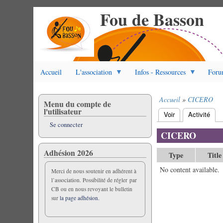
Fou de Basson
Aller
au
contenu
principal
Accueil
L'association
Infos - Ressources
Foru
Accueil
CICERO
Menu du compte de
Fil
l'utilisateur
Voir
Activité
(ongl
d'Ariane
Onglets
Se connecter
principaux
CICERO
Adhésion 2026
Type
Title
No content available.
Merci de nous soutenir en adhérent à
l’association. Possibilité de régler par
CB ou en nous revoyant le bulletin
sur
la page adhésion.