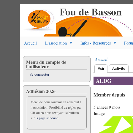
Fou de Basson
Aller
au
contenu
principal
Accueil
L'association
Infos - Ressources
Foru
Accueil
Menu du compte de
Fil
l'utilisateur
Voir
(onglet actif)
Activité
d'Ariane
Onglets
Se connecter
principaux
ALDG
Adhésion 2026
Membre depuis
Merci de nous soutenir en adhérent à
5 années 9 mois
l’association. Possibilité de régler par
Image
CB ou en nous revoyant le bulletin
sur
la page adhésion.