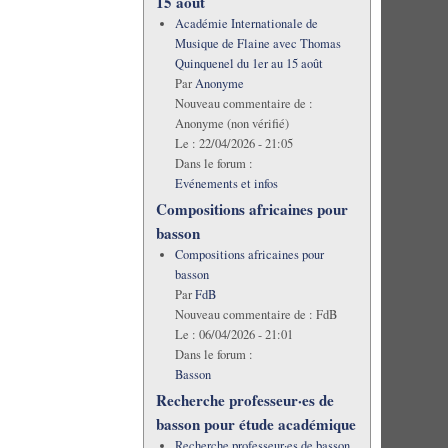
15 août
Académie Internationale de
Musique de Flaine avec Thomas
Quinquenel du 1er au 15 août
Par
Anonyme
Nouveau commentaire de :
Anonyme (non vérifié)
Le :
22/04/2026 - 21:05
Dans le forum :
Evénements et infos
Compositions africaines pour
basson
Compositions africaines pour
basson
Par
FdB
Nouveau commentaire de :
FdB
Le :
06/04/2026 - 21:01
Dans le forum :
Basson
Recherche professeur·es de
basson pour étude académique
Recherche professeur·es de basson