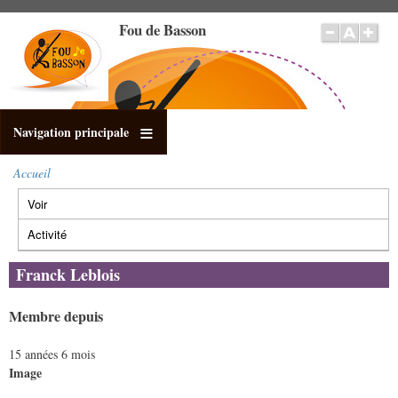
Aller
Fou de Basson
au
contenu
principal
Navigation principale
Accueil
Fil
Voir
(onglet
d'Ariane
Onglets
actif)
principaux
Activité
Franck Leblois
Membre depuis
15 années 6 mois
Image