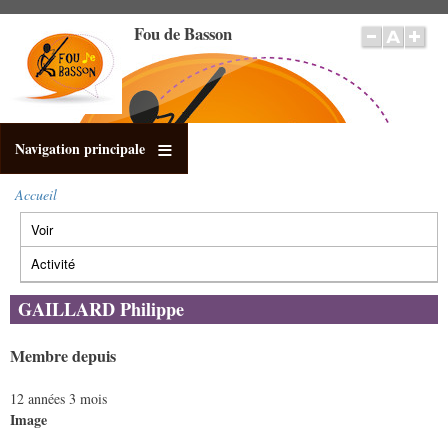
Aller
Fou de Basson
au
contenu
principal
Navigation principale
Accueil
Fil
Voir
(onglet
d'Ariane
Onglets
actif)
principaux
Activité
GAILLARD Philippe
Membre depuis
12 années 3 mois
Image