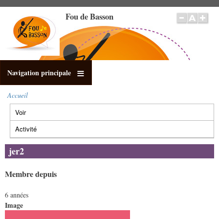
Aller
Fou de Basson
au
contenu
principal
Navigation principale
Accueil
Fil
Voir
(onglet
d'Ariane
Onglets
actif)
principaux
Activité
jer2
Membre depuis
6 années
Image