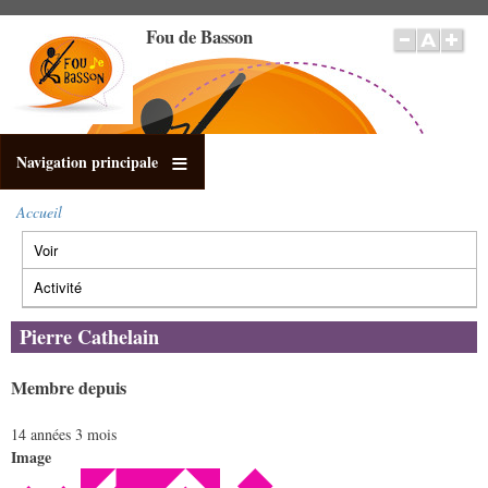
Aller
Fou de Basson
au
contenu
principal
Navigation principale
Accueil
Fil
Voir
(onglet
d'Ariane
Onglets
actif)
principaux
Activité
Pierre Cathelain
Membre depuis
14 années 3 mois
Image