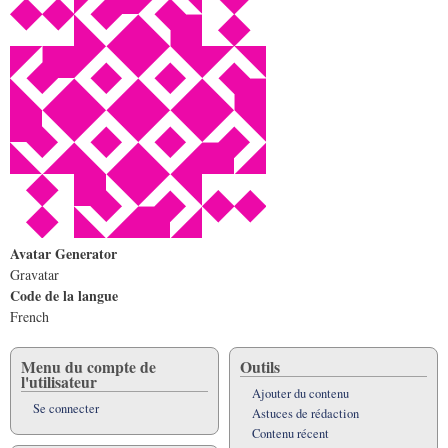
Avatar Generator
Gravatar
Code de la langue
French
Menu du compte de
Outils
l'utilisateur
Ajouter du contenu
Se connecter
Astuces de rédaction
Contenu récent