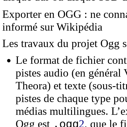
Exporter en OGG : ne connai
informé sur Wikipédia
Les travaux du projet Ogg so
Le format de fichier con
pistes audio (en général 
Theora) et texte (sous-tit
pistes de chaque type po
médias multilingues. L’e
Ogg est
2
, que le 
.ogg