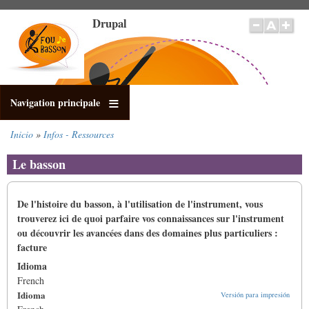
Pasar
Drupal
al
contenido
principal
Navigation principale
Inicio
Infos - Ressources
Sobrescribir
enlaces
Le basson
de
ayuda
a
De l'histoire du basson, à l'utilisation de l'instrument, vous
la
trouverez ici de quoi parfaire vos connaissances sur l'instrument
navegación
ou découvrir les avancées dans des domaines plus particuliers :
facture
Idioma
French
Idioma
Versión para impresión