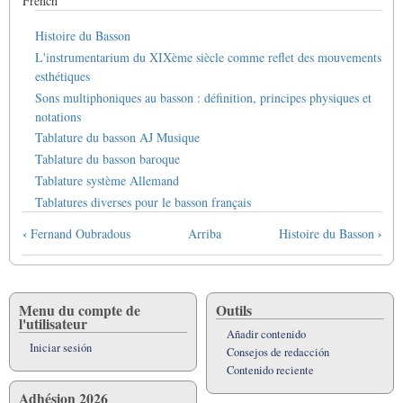
French
Histoire du Basson
L'instrumentarium du XIXème siècle comme reflet des mouvements
esthétiques
Sons multiphoniques au basson : définition, principes physiques et
notations
Tablature du basson AJ Musique
Tablature du basson baroque
Tablature système Allemand
Tablatures diverses pour le basson français
Enlaces
‹
›
Fernand Oubradous
Arriba
Histoire du Basson
transversales
de
Book
para
Menu du compte de
Outils
l'utilisateur
Le
Añadir contenido
basson
Iniciar sesión
Consejos de redacción
Contenido reciente
Adhésion 2026