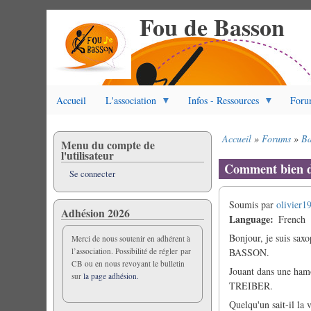
Fou de Basson
Aller
au
contenu
principal
Accueil
L'association
Infos - Ressources
Foru
Accueil
Forums
Ba
Menu du compte de
Fil
l'utilisateur
d'Ariane
Comment bien 
Se connecter
Soumis par
olivier1
Adhésion 2026
Language
French
Bonjour, je suis sax
Merci de nous soutenir en adhérent à
l’association. Possibilité de régler par
BASSON.
CB ou en nous revoyant le bulletin
Jouant dans une hamo
sur
la page adhésion.
TREIBER.
Quelqu'un sait-il la