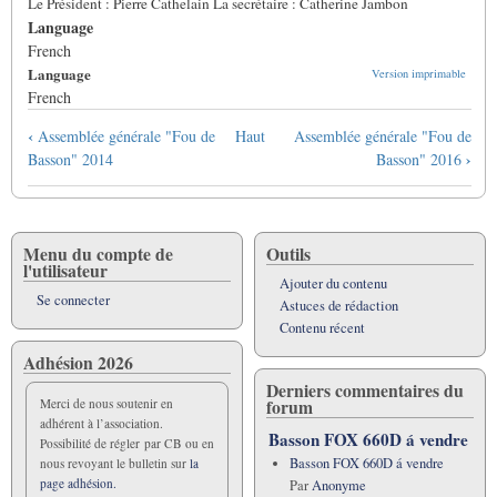
Le Président : Pierre Cathelain La secrétaire : Catherine Jambon
Language
French
Language
Version imprimable
French
Liens
‹
Assemblée générale "Fou de
Haut
Assemblée générale "Fou de
transversaux
›
Basson" 2014
Basson" 2016
de
livre
pour
Assemblée
Menu du compte de
Outils
l'utilisateur
générale
Ajouter du contenu
"Fou
Se connecter
Astuces de rédaction
de
Contenu récent
basson"
Adhésion 2026
2015
Derniers commentaires du
forum
Merci de nous soutenir en
adhérent à l’association.
Basson FOX 660D á vendre
Possibilité de régler par CB ou en
Basson FOX 660D á vendre
nous revoyant le bulletin sur
la
page adhésion.
Par
Anonyme