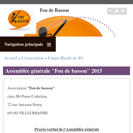
Aller
Fou de Basson
au
contenu
principal
Navigation principale
Accueil
L'association
Conpte Rendu de AG
Fil
d'Ariane
Assemblée générale "Fou de basson" 2015
"Fou de basson"
Association
chez Mr Pierre Cathelain
22 rue Antonin Perrin
69100 VILLEURBANNE
Procès-verbal de l'Assemblée générale