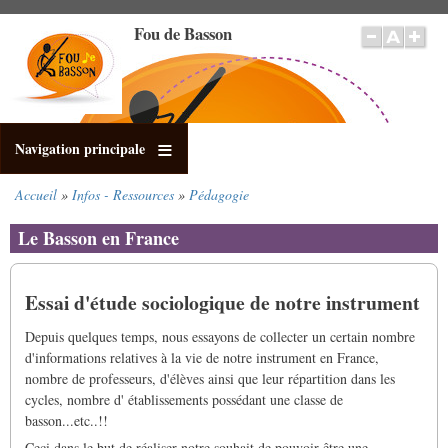
Aller
Fou de Basson
au
contenu
principal
Navigation principale
Accueil
Infos - Ressources
Pédagogie
Fil
d'Ariane
Le Basson en France
Essai d'étude sociologique de notre instrument
Depuis quelques temps, nous essayons de collecter un certain nombre
d'informations relatives à la vie de notre instrument en France,
nombre de professeurs, d'élèves ainsi que leur répartition dans les
cycles, nombre d' établissements possédant une classe de
basson...etc..!!
Ceci dans le but de réaliser notre souhait de pouvoir être une