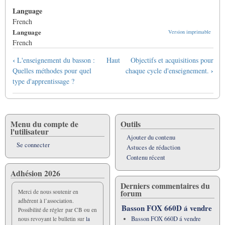
Language
French
Language
Version imprimable
French
Liens
‹
L'enseignement du basson :
Haut
Objectifs et acquisitions pour
transversaux
›
Quelles méthodes pour quel
chaque cycle d'enseignement.
de
type d'apprentissage ?
livre
pour
Le
Basson
Menu du compte de
Outils
l'utilisateur
en
Ajouter du contenu
France
Se connecter
Astuces de rédaction
Contenu récent
Adhésion 2026
Derniers commentaires du
forum
Merci de nous soutenir en
adhérent à l’association.
Basson FOX 660D á vendre
Possibilité de régler par CB ou en
Basson FOX 660D á vendre
nous revoyant le bulletin sur
la