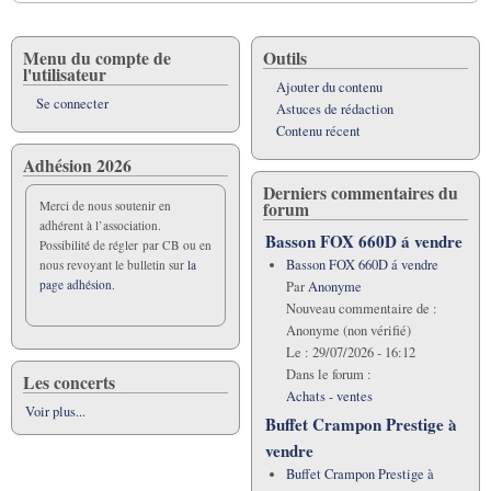
livre
pour
Journal-
Menu du compte de
Outils
l'utilisateur
Lettre
Ajouter du contenu
d'info
Se connecter
Astuces de rédaction
Contenu récent
Adhésion 2026
Derniers commentaires du
forum
Merci de nous soutenir en
adhérent à l’association.
Basson FOX 660D á vendre
Possibilité de régler par CB ou en
Basson FOX 660D á vendre
nous revoyant le bulletin sur
la
page adhésion.
Par
Anonyme
Nouveau commentaire de :
Anonyme (non vérifié)
Le :
29/07/2026 - 16:12
Dans le forum :
Les concerts
Achats - ventes
Voir plus...
Buffet Crampon Prestige à
vendre
Buffet Crampon Prestige à