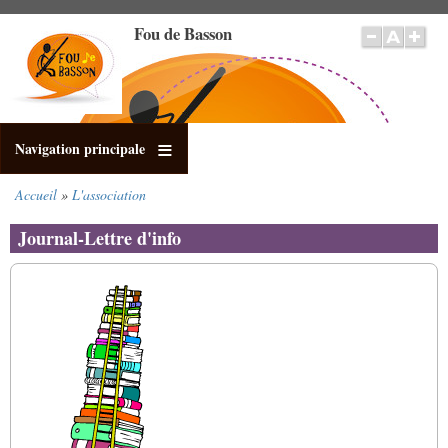
Aller
Fou de Basson
au
contenu
principal
Navigation principale
Accueil
L'association
Fil
d'Ariane
Journal-Lettre d'info