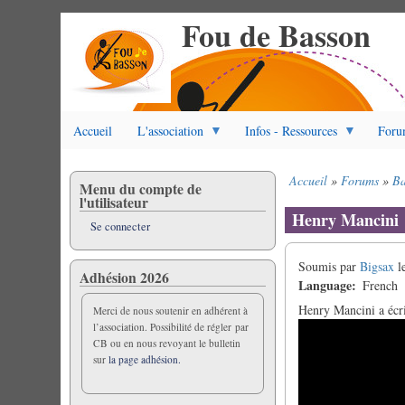
Fou de Basson
Aller
au
contenu
principal
Accueil
L'association
Infos - Ressources
Foru
Accueil
Forums
Ba
Menu du compte de
Fil
l'utilisateur
d'Ariane
Henry Mancini
Se connecter
Soumis par
Bigsax
l
Adhésion 2026
Language
French
Henry Mancini a écri
Merci de nous soutenir en adhérent à
l’association. Possibilité de régler par
CB ou en nous revoyant le bulletin
sur
la page adhésion.