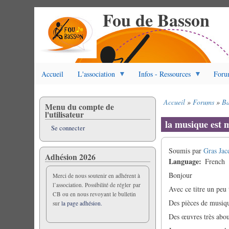
Fou de Basson
Aller
au
contenu
principal
Accueil
L'association
Infos - Ressources
Foru
Accueil
Forums
Ba
Menu du compte de
Fil
l'utilisateur
d'Ariane
la musique est 
Se connecter
Soumis par
Gras Jac
Adhésion 2026
Language
French
Bonjour
Merci de nous soutenir en adhérent à
l’association. Possibilité de régler par
Avec ce titre un peu 
CB ou en nous revoyant le bulletin
Des pièces de musique
sur
la page adhésion.
Des œuvres très abou