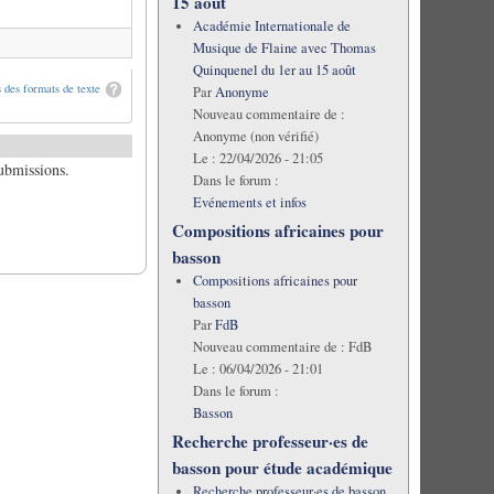
15 août
Académie Internationale de
Musique de Flaine avec Thomas
Quinquenel du 1er au 15 août
 des formats de texte
Par
Anonyme
Nouveau commentaire de :
Anonyme (non vérifié)
Le :
22/04/2026 - 21:05
submissions.
Dans le forum :
Evénements et infos
Compositions africaines pour
basson
Compositions africaines pour
basson
Par
FdB
Nouveau commentaire de :
FdB
Le :
06/04/2026 - 21:01
Dans le forum :
Basson
Recherche professeur·es de
basson pour étude académique
Recherche professeur·es de basson