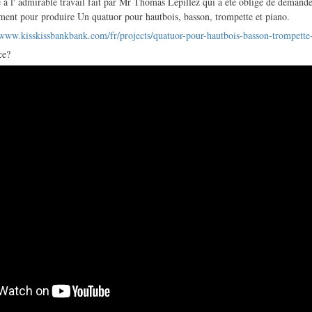
 à l' admirable travail fait par Mr Thomas Lépillez qui a été obligé de demande
rement pour produire Un quatuor pour hautbois, basson, trompette et piano.
/www.kisskissbankbank.com/fr/projects/quatuor-pour-hautbois-basson-trompette
ce?