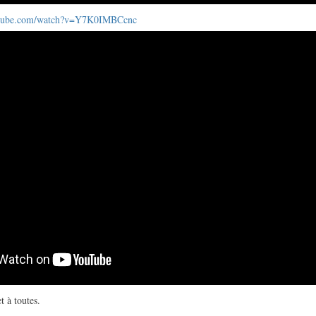
utube.com/watch?v=Y7K0IMBCcnc
t à toutes.