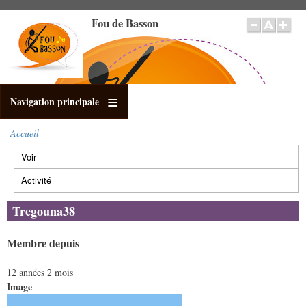
Aller
Fou de Basson
au
contenu
principal
Navigation principale
Accueil
Fil
Voir
(onglet
d'Ariane
Onglets
actif)
principaux
Activité
Tregouna38
Membre depuis
12 années 2 mois
Image