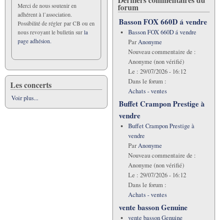
forum
Merci de nous soutenir en
adhérent à l’association.
Basson FOX 660D á vendre
Possibilité de régler par CB ou en
Basson FOX 660D á vendre
nous revoyant le bulletin sur
la
page adhésion.
Par
Anonyme
Nouveau commentaire de :
Anonyme (non vérifié)
Le :
29/07/2026 - 16:12
Dans le forum :
Les concerts
Achats - ventes
Voir plus...
Buffet Crampon Prestige à
vendre
Buffet Crampon Prestige à
vendre
Par
Anonyme
Nouveau commentaire de :
Anonyme (non vérifié)
Le :
29/07/2026 - 16:12
Dans le forum :
Achats - ventes
vente basson Genuine
vente basson Genuine