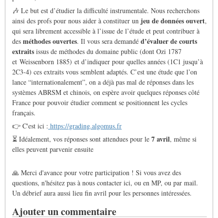
🎶 Le but est d’étudier la difficulté instrumentale. Nous recherchons
jeu de données ouvert
ainsi des profs pour nous aider à constituer un
,
qui sera librement accessible à l’issue de l’étude et peut contribuer à
méthodes ouvertes
d’évaluer de courts
des
. Il vous sera demandé
extraits
issus de méthodes du domaine public (
dont Ozi 1787
et Weissenborn 1885)
et d’indiquer pour quelles années (1C1 jusqu’à
2C3-4) ces extraits vous semblent adaptés. C’est une étude que l’on
lance “internationalement”, on a déjà pas mal de réponses dans les
systèmes ABRSM et chinois, on espère avoir quelques réponses côté
France pour pouvoir étudier comment se positionnent les cycles
français.
👉 C'est ici :
https://grading.algomus.fr
7 avril
⏳
Idéalement, vos réponses sont attendues pour le
, même si
elles peuvent parvenir ensuite
🙏 Merci d'avance pour votre participation ! Si vous avez des
questions, n'hésitez pas à nous contacter ici, ou en MP, ou par mail.
Un débrief aura aussi lieu fin avril pour les personnes intéressées.
Ajouter un commentaire