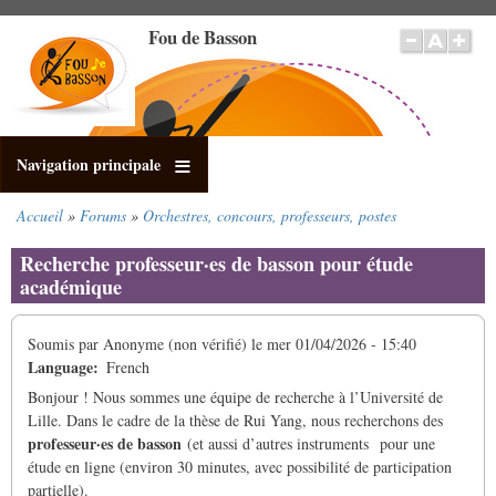
Aller
Fou de Basson
au
contenu
principal
Navigation principale
Accueil
Forums
Orchestres, concours, professeurs, postes
Fil
d'Ariane
Recherche professeur·es de basson pour étude
académique
Soumis par
Anonyme (non vérifié)
le
mer 01/04/2026 - 15:40
Language
French
Bonjour ! Nous sommes une équipe de recherche à l’Université de
Lille. Dans le cadre de la thèse de Rui Yang, nous recherchons des
professeur·es
de basson
(et aussi d’autres instruments
pour une
étude en ligne (environ 30 minutes, avec possibilité de participation
partielle).