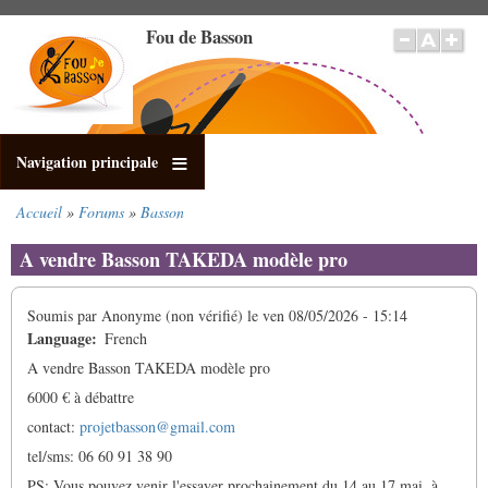
Aller
Fou de Basson
au
contenu
principal
Navigation principale
Accueil
Forums
Basson
Fil
d'Ariane
A vendre Basson TAKEDA modèle pro
Soumis par
Anonyme (non vérifié)
le
ven 08/05/2026 - 15:14
Language
French
A vendre Basson TAKEDA modèle pro
6000 € à débattre
contact:
projetbasson@gmail.com
tel/sms: 06 60 91 38 90
PS: Vous pouvez venir l'essayer prochainement du 14 au 17 mai, à