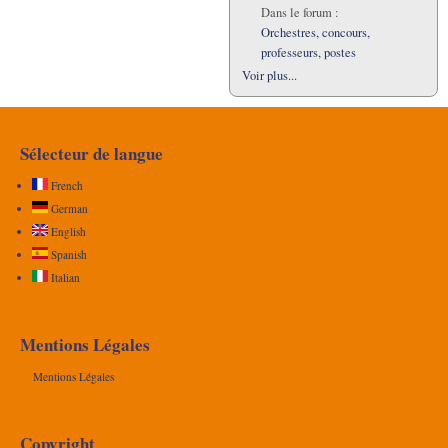
Dans le forum :
Orchestres, concours,
professeurs, postes
Voir plus...
Sélecteur de langue
French
German
English
Spanish
Italian
Mentions Légales
Mentions Légales
Copyright