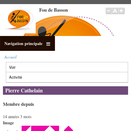
Aller
Fou de Basson
au
contenu
principal
Navigation principale
Accueil
Fil
Voir
(onglet
d'Ariane
Onglets
actif)
principaux
Activité
Pierre Cathelain
Membre depuis
14 années 3 mois
Image