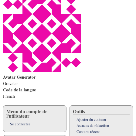
Avatar Generator
Gravatar
Code de la langue
French
Menu du compte de
Outils
l'utilisateur
Ajouter du contenu
Se connecter
Astuces de rédaction
Contenu récent