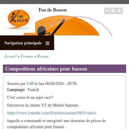
Aller
Fou de Basson
au
contenu
principal
Navigation principale
Accueil
Forums
Basson
Fil
d'Ariane
Compositions africaines pour basson
Soumis par
FdB
le
lun 06/04/2026 - 20:56
Language
French
C'est certes là un sujet rare!!
Découvrez la chaine YT de Midori Samson,
https://www.youtube.com/@midorisamson3903/videos
laquelle a commandé et enregistré une douzaine de pièces de
compositeurs africains pour basson.