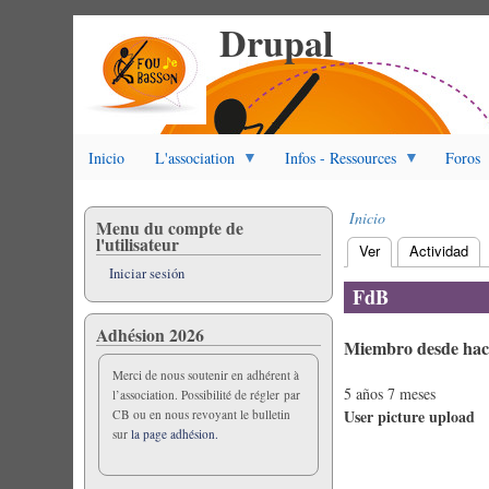
Drupal
Pasar
al
contenido
principal
Inicio
L'association
Infos - Ressources
Foros
Inicio
Menu du compte de
Sobrescribir
l'utilisateur
Ver
(solapa activa)
Actividad
enlaces
Solapas
Iniciar sesión
de
principales
FdB
ayuda
a
Adhésion 2026
Miembro desde hac
la
navegación
Merci de nous soutenir en adhérent à
5 años 7 meses
l’association. Possibilité de régler par
User picture upload
CB ou en nous revoyant le bulletin
sur
la page adhésion.