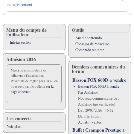
transversales
enregistrement
de
Book
para
Créer
Menu du compte de
Outils
l'utilisateur
un
Añadir contenido
mini
Iniciar sesión
Consejos de redacción
studio
Contenido reciente
d’enregistrement
Adhésion 2026
avec
Derniers commentaires du
Audacity+
forum
Merci de nous soutenir en
adhérent à l’association.
Basson FOX 660D á vendre
Possibilité de régler par CB ou en
Basson FOX 660D á vendre
nous revoyant le bulletin sur
la
page adhésion.
Par
Anónimo
Nouveau commentaire de :
Anónimo (no verificado)
Le :
29/07/2026 - 16:12
Dans le forum :
Les concerts
Achats - ventes
Voir plus...
Buffet Crampon Prestige à