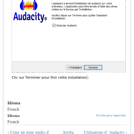
Idioma
French
Idioma
Versión para impresión
French
Enlaces
‹
›
Créer un mini studio d'
Arriba
Utilisations d’ Audacity