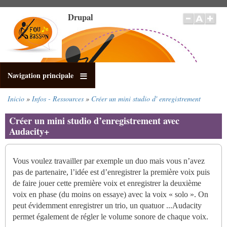
Pasar
Drupal
al
contenido
principal
Navigation principale
Inicio
Infos - Ressources
Créer un mini studio d' enregistrement
Sobrescribir
enlaces
Créer un mini studio d’enregistrement avec
de
Audacity+
ayuda
a
la
Vous voulez travailler par exemple un duo mais vous n’avez
navegación
pas de partenaire, l’idée est d’enregistrer la première voix puis
de faire jouer cette première voix et enregistrer la deuxième
voix en phase (du moins on essaye) avec la voix « solo ». On
peut évidemment enregistrer un trio, un quatuor ...Audacity
permet également de régler le volume sonore de chaque voix.