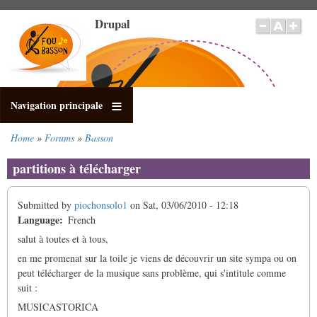
Skip
Drupal
to
main
content
Navigation principale
Home
Forums
Basson
Breadcrumb
partitions à télécharger
Submitted by
piochonsolo1
on
Sat, 03/06/2010 - 12:18
Language
French
salut à toutes et à tous,
en me promenat sur la toile je viens de découvrir un site sympa ou on
peut télécharger de la musique sans problème, qui s'intitule comme
suit :
MUSICASTORICA