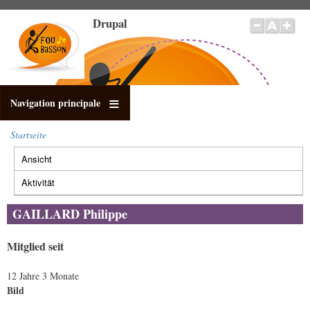
Direkt
Drupal
zum
Inhalt
Navigation principale
Startseite
Pfadnavigation
Ansicht
(aktiver
Primäre
Reiter)
Reiter
Aktivität
GAILLARD Philippe
Mitglied seit
12 Jahre 3 Monate
Bild