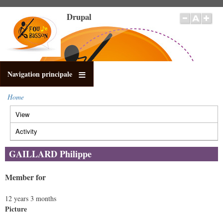
Skip
Drupal
to
main
content
Navigation principale
Home
Breadcrumb
View
(active
Primary
tab)
tabs
Activity
GAILLARD Philippe
Member for
12 years 3 months
Picture