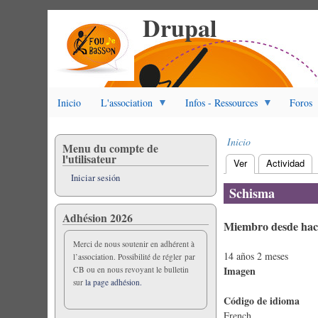
Drupal
Pasar
al
contenido
principal
Inicio
L'association
Infos - Ressources
Foros
Inicio
Menu du compte de
Sobrescribir
l'utilisateur
Ver
(solapa activa)
Actividad
enlaces
Solapas
Iniciar sesión
de
principales
Schisma
ayuda
a
Adhésion 2026
Miembro desde hac
la
navegación
Merci de nous soutenir en adhérent à
14 años 2 meses
l’association. Possibilité de régler par
Imagen
CB ou en nous revoyant le bulletin
sur
la page adhésion.
Código de idioma
French