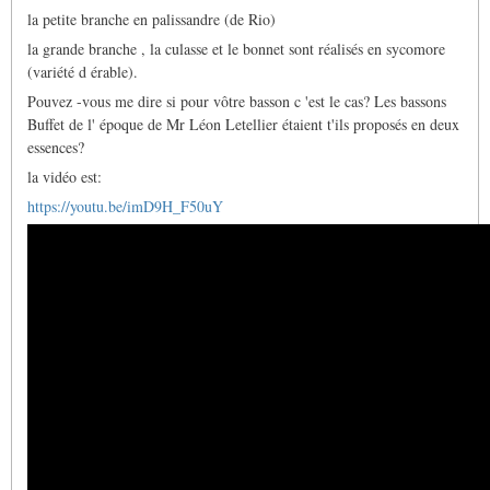
la petite branche en palissandre (de Rio)
la grande branche , la culasse et le bonnet sont réalisés en sycomore
(variété d érable).
Pouvez -vous me dire si pour vôtre basson c 'est le cas? Les bassons
Buffet de l' époque de Mr Léon Letellier étaient t'ils proposés en deux
essences?
la vidéo est:
https://youtu.be/imD9H_F50uY