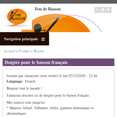
Aller
Fou de Basson
au
contenu
principal
Navigation principale
Accueil
Forums
Basson
Fil
d'Ariane
Doigtés pour le basson français
Soumis par
Anonyme (non vérifié)
le
lun 07/12/2020 - 22:48
Language
French
Bonjour tout le monde !
J'aimerais discuter ici de doigtés pour le basson français.
Mes sources sont jusqu'ici
* Maurice Allard: Tablature, trilles, gammes diatoniques et
chromatiques