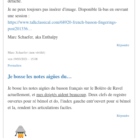
détaché.
Je ne peux toujours pas insérer d'image. Disponible là-bas en ouvrant
une session :
https://www.talkclassical.com/68920-french-basson-fingerings-
post201336…
Marc Schaefer, aka Enthalpy
Répondre
Marc Schaefer (non vérifié)
ven 19/03/2021 - 15:08
Permalien
Je bosse les notes aigües du…
Je bosse les notes aigües du basson français sur le Boléro de Ravel
actuellement, et
mes doigtés aident beaucoup
. Deux clefs de registre
ouvertes pour ré bémol et do, l'index gauche entr'ouvert pour si bémol
et la, rendent les articulations faciles.
Répondre