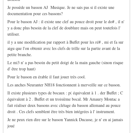
sait-
Je possède un basson AJ Musique. Je ne sais pas si il existe une
il
si
documentation pour ces bassons?
de…
Pour le basson AJ : il existe une clef au pouce droit pour le do# , il n'
par
Marc
y a donc plus besoin de la clef de doublure mais on peut toutefois l'
Duvernois
utiliser.
il y a une modification par rapport à Buffet pour les ré# , mi et fa sur
aigu que l'on obtenir avec les clefs de trille sur la partie avant de la
petite branche.
Le mi3 n' a pas besoin du petit doigt de la main gauche (sinon risque
d' être trop haut)
Pour le basson en érable il faut jouer très cool.
Les anches Neuranter NH18 fonctionnent à merveille sur ce basson.
Il existe plusieurs types de bocaux : p( équivalent à 1 . der Buffet ; C
équivalent à 2 . Buffet et un troisième bocal. Mr Amaury Montac a
fait réaliser deux bassons avec clétage du basson allemand au pouce
droit . Ces clefs semblent être très bien intégrées à l' instrument.
Je ne peux rien dire sur le basson Yannick Ducasse, je n' en ai jamais
joué