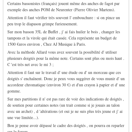
Certains bassonistes (français) jouent même des anches de fagot par
exemple des anches POM de Neurenter (Pierre Olivier Martens).
Attention il faut vérifier très souvent l' embouchure : si on pince un
peu trop le diapason grimpe furieusement.
Sur mon basson 35L de Buffet , j' ai fais huiler le bois , changer les
tampons et la virole qui était cassée. Cela représente un budget de
1500 €uros environ , Chez AJ Musique à Paris.
Avec la méthode Allard vous avez souvent la possibilité d' utiliser
plusieurs doigtés pour la même note. Certains sont plus ou mois haut .
C 'est très net avec le mi 3 ;
Attention il faut sur le travail d' une étude ou d' un morceau que ces
doigtés s' enchaînent. Donc je peux vous suggérer de vous munir d' un
accordeur chromatique (environ 30 €) et d'un crayon à papier et d' une
gomme.
Sur mes partitions il n' est pas rare de voir des indications de doigtés ,
de soutien pour certaines notes (un trait comme si je jouais au talon
avec un archet) , d 'altérations (et oui je ne suis plus très jeune et j' ai
une vue limitée...).
Bon je pense avoir dépassé le cadre des doigtés , on pourra en reparler
sur le forum.