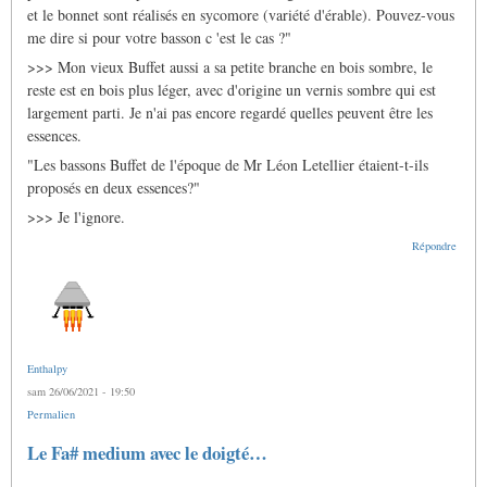
le
et le bonnet sont réalisés en sycomore (variété d'érable). Pouvez-vous
basson
français
me dire si pour votre basson c 'est le cas ?"
par
>>> Mon vieux Buffet aussi a sa petite branche en bois sombre, le
Gras
Jacques
reste est en bois plus léger, avec d'origine un vernis sombre qui est
largement parti. Je n'ai pas encore regardé quelles peuvent être les
essences.
"Les bassons Buffet de l'époque de Mr Léon Letellier étaient-t-ils
proposés en deux essences?"
>>> Je l'ignore.
Répondre
Enthalpy
sam 26/06/2021 - 19:50
Permalien
Le Fa# medium avec le doigté…