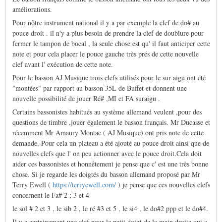
améliorations.
Pour nôtre instrument national il y a par exemple la clef de do# au
pouce droit . il n'y a plus besoin de prendre la clef de doublure pour
fermer le tampon de bocal , la seule chose est qu' il faut anticiper cette
note et pour cela placer le pouce gauche très prés de cette nouvelle
clef avant l' exécution de cette note.
Pour le basson AJ Musique trois clefs utilisés pour le sur aigu ont été
"montées" par rapport au basson 35L de Buffet et donnent une
nouvelle possibilité de jouer Ré# ,MI et FA suraigu .
Certains bassonistes habitués au système allemand veulent ,pour des
questions de timbre ,jouer également le basson français. Mr Ducasse et
récemment Mr Amaury Montac ( AJ Musique) ont pris note de cette
demande. Pour cela un plateau a été ajouté au pouce droit ainsi que de
nouvelles clefs que l' on peu actionner avec le pouce droit.Cela doit
aider ces bassonistes et honnêtement je pense que c' est une très bonne
chose. Si je regarde les doigtés du basson allemand proposé par Mr
Terry Ewell (
https://terryewell.com/
) je pense que ces nouvelles clefs
concernent le Fa# 2 ; 3 et 4
le sol # 2 et 3 , le sib 2 , le ré #3 et 5 , le si4 , le do#2 ppp et le do#4.
Il y a certainement une clef pour le petit doigt de la main droite qui a