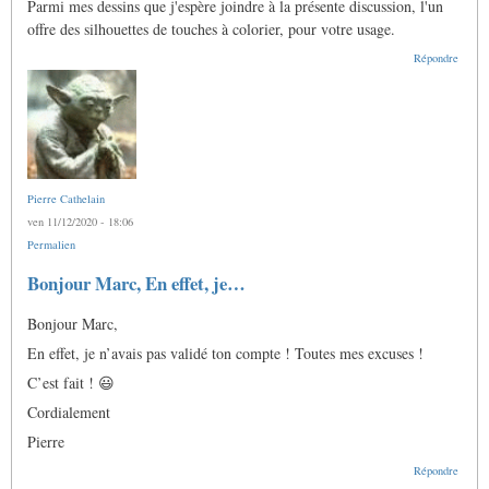
Parmi mes dessins que j'espère joindre à la présente discussion, l'un
offre des silhouettes de touches à colorier, pour votre usage.
Répondre
Pierre Cathelain
ven 11/12/2020 - 18:06
Permalien
En
Bonjour Marc, En effet, je…
réponse
à
Bonjour Marc,
Ô
Pierre,
En effet, je n’avais pas validé ton compte ! Toutes mes excuses !
j'aimerais
bien
C’est fait ! 😃
me…
par
Cordialement
Anonyme
(non
Pierre
vérifié)
Répondre