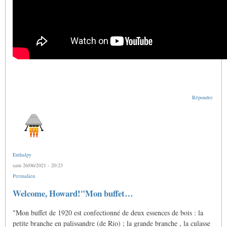
Répondre
Enthalpy
sam 26/06/2021 - 20:23
Permalien
En
Welcome, Howard!"Mon buffet…
réponse
à
"Mon buffet de 1920 est confectionné de deux essences de bois : la
Doigtés
pour
petite branche en palissandre (de Rio) ; la grande branche , la culasse