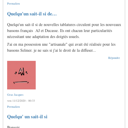
Permalien
Quelqu'un sait-il si de…
Quelqu'un sait-il si de nouvelles tablatures circulent pour les nouveaux
bassons français AJ et Ducasse. Ils ont chacun leur particularités
nécessitant une adaptation des doigtés usuels.
J'ai en ma possession une "artisanale" qui avait été réalisée pour les
bassons Selmer. je ne sais si j'ai le droit de la diffuser...
Répondre
Gras Jacques
ven 11/12/2020 - 00:33
Permalien
En
Quelqu' un sait-il si
réponse
à
Bonsoir
Quelqu'un