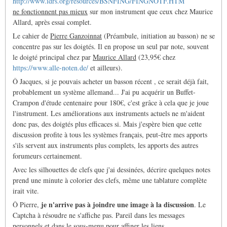
http://www.idrs.org/resources/BSNFING/FINGNOTF.HTM
ne fonctionnent pas mieux
sur mon instrument que ceux chez Maurice
Allard, après essai complet.
Le cahier de
Pierre Ganzoinnat
(Préambule, initiation au basson) ne se
concentre pas sur les doigtés. Il en propose un seul par note, souvent
le doigté principal chez par
Maurice Allard
(23,95€ chez
https://www.alle-noten.de/
et ailleurs).
Ô Jacques, si je pouvais acheter un basson récent , ce serait déjà fait,
probablement un système allemand... J'ai pu acquérir un Buffet-
Crampon d'étude centenaire pour 180€, c'est grâce à cela que je joue
l'instrument. Les améliorations aux instruments actuels ne m'aident
donc pas, des doigtés plus efficaces si. Mais j'espère bien que cette
discussion profite à tous les systèmes français, peut-être mes apports
s'ils servent aux instruments plus complets, les apports des autres
forumeurs certainement.
Avec les silhouettes de clefs que j'ai dessinées, décrire quelques notes
prend une minute à colorier des clefs, même une tablature complète
irait vite.
je n'arrive pas à joindre une image à la discussion
Ô Pierre,
. Le
Captcha à résoudre ne s'affiche pas. Pareil dans les messages
personnels et dans le sous-menu pour affiner les liens.