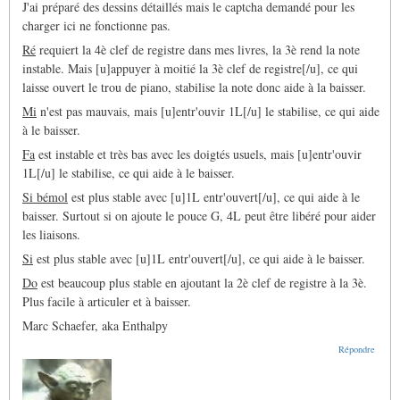
J'ai préparé des dessins détaillés mais le captcha demandé pour les
charger ici ne fonctionne pas.
Ré
requiert la 4è clef de registre dans mes livres, la 3è rend la note
instable. Mais [u]appuyer à moitié la 3è clef de registre[/u], ce qui
laisse ouvert le trou de piano, stabilise la note donc aide à la baisser.
Mi
n'est pas mauvais, mais [u]entr'ouvir 1L[/u] le stabilise, ce qui aide
à le baisser.
Fa
est instable et très bas avec les doigtés usuels, mais [u]entr'ouvir
1L[/u] le stabilise, ce qui aide à le baisser.
Si bémol
est plus stable avec [u]1L entr'ouvert[/u], ce qui aide à le
baisser. Surtout si on ajoute le pouce G, 4L peut être libéré pour aider
les liaisons.
Si
est plus stable avec [u]1L entr'ouvert[/u], ce qui aide à le baisser.
Do
est beaucoup plus stable en ajoutant la 2è clef de registre à la 3è.
Plus facile à articuler et à baisser.
Marc Schaefer, aka Enthalpy
Répondre