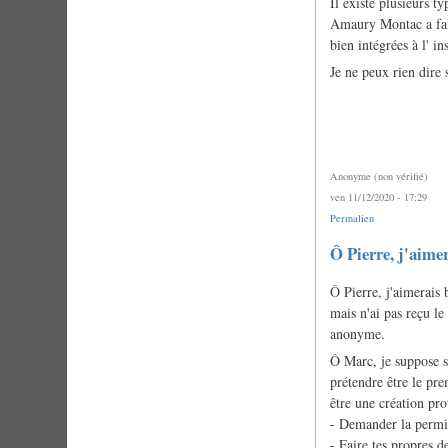
Il existe plusieurs t
Amaury Montac a fait
bien intégrées à l' i
Je ne peux rien dire 
Anonyme (non vérifié)
ven 11/12/2020 - 17:29
Permalien
Ô Pierre, j'aim
Ô Pierre, j'aimerais
mais n'ai pas reçu l
anonyme.
Ô Marc, je suppose s
prétendre être le pre
être une création pr
- Demander la permis
- Faire tes propres de