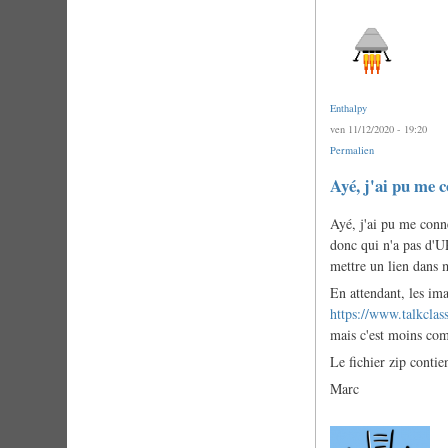
Enthalpy
ven 11/12/2020 - 19:20
Permalien
Ayé, j'ai pu me 
Ayé, j'ai pu me conn
donc qui n'a pas d'UR
mettre un lien dans 
En attendant, les ima
https://www.talkclas
mais c'est moins com
Le fichier zip contie
Marc