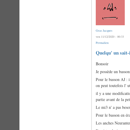
Gras Jacques
ven 11/12/2020 - 00:33
Permalien
En
Quelqu' un sait-i
réponse
à
Bonsoir
Quelqu'un
sait-
Je possède un basson
il
si
Pour le basson AJ : i
de…
on peut toutefois l' ut
par
Marc
il y a une modificatio
Duvernois
partie avant de la pe
Le mi3 n' a pas besoi
Pour le basson en éra
Les anches Neuranter