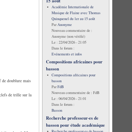
15 août
Académie Internationale de
Musique de Flaine avec Thomas
Quinquenel du 1er au 15 août
Par
Anonyme
Nouveau commentaire de :
Anonyme (non vérifié)
Le :
22/04/2026 - 21:05
Dans le forum :
Evénements et infos
Compositions africaines pour
basson
Compositions africaines pour
ef de doublure mais
basson
Par
FdB
Nouveau commentaire de :
FdB
lefs de trille sur la
Le :
06/04/2026 - 21:01
Dans le forum :
Basson
Recherche professeur·es de
basson pour étude académique
Recherche professeur·es de basson