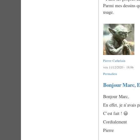
Parmi mes dessins que
usage.
Pierre Cathelain
ven 11/12/2020 - 18:06
Permalien
En
Bonjour Marc, E
réponse
à
Bonjour Marc,
Ô
Pierre,
En effet, je n’avais 
j'aimerais
bien
C’est fait ! 😃
me…
par
Cordialement
Anonyme
(non
Pierre
vérifié)