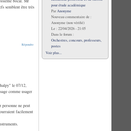
troisième bocal. Mr
pour étude académique
fs semblent être très
Par
Anonyme
Nouveau commentaire de :
Anonyme (non vérifié)
Le :
22/04/2026 - 21:05
Dans le forum :
Orchestres, concours, professeurs,
Répondre
postes
Voir plus...
thalpy" le 07/12,
message comme usager
ar personne ne peut
pourraient facilement
nstruments.