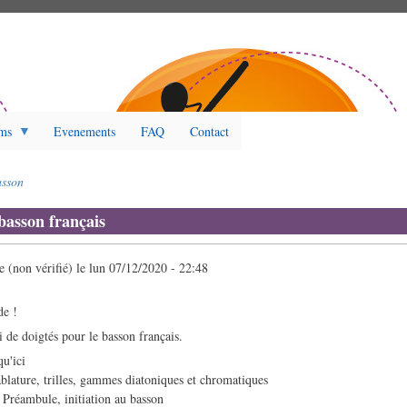
ms
Evenements
FAQ
Contact
sson
basson français
(non vérifié)
le
lun 07/12/2020 - 22:48
de !
ci de doigtés pour le basson français.
qu'ici
blature, trilles, gammes diatoniques et chromatiques
 Préambule, initiation au basson