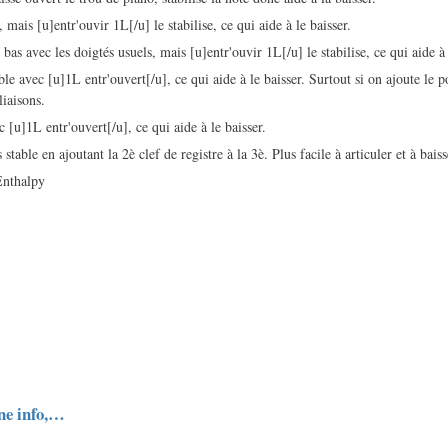
 mais [u]entr'ouvir 1L[/u] le stabilise, ce qui aide à le baisser.
s bas avec les doigtés usuels, mais [u]entr'ouvir 1L[/u] le stabilise, ce qui aide à 
ble avec [u]1L entr'ouvert[/u], ce qui aide à le baisser. Surtout si on ajoute le 
liaisons.
c [u]1L entr'ouvert[/u], ce qui aide à le baisser.
table en ajoutant la 2è clef de registre à la 3è. Plus facile à articuler et à baiss
Enthalpy
ne info,…