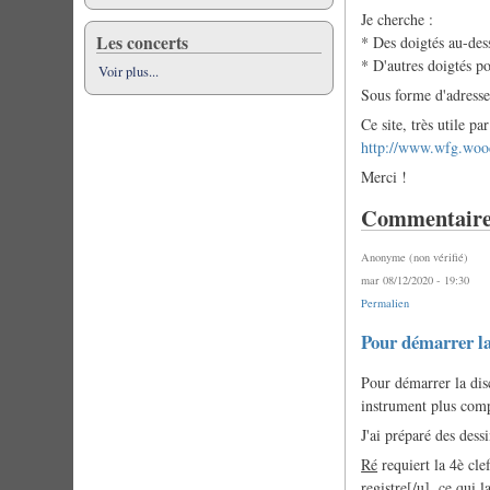
Je cherche :
Les concerts
* Des doigtés au-des
* D'autres doigtés po
Voir plus...
Sous forme d'adresses
Ce site, très utile pa
http://www.wfg.woo
Merci !
Commentaire
Anonyme (non vérifié)
mar 08/12/2020 - 19:30
Permalien
Pour démarrer l
Pour démarrer la disc
instrument plus comp
J'ai préparé des dess
Ré
requiert la 4è cle
registre[/u], ce qui l