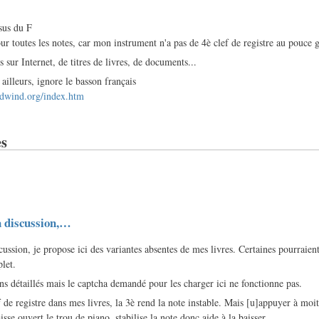
sus du F
ur toutes les notes, car mon instrument n'a pas de 4è clef de registre au pouce 
 sur Internet, de titres de livres, de documents...
r ailleurs, ignore le basson français
dwind.org/index.htm
s
a discussion,…
ussion, je propose ici des variantes absentes de mes livres. Certaines pourraient
let.
ins détaillés mais le captcha demandé pour les charger ici ne fonctionne pas.
f de registre dans mes livres, la 3è rend la note instable. Mais [u]appuyer à moit
aisse ouvert le trou de piano, stabilise la note donc aide à la baisser.