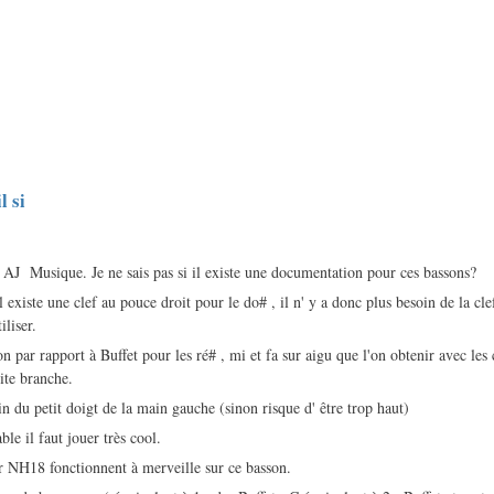
l si
 AJ Musique. Je ne sais pas si il existe une documentation pour ces bassons?
l existe une clef au pouce droit pour le do# , il n' y a donc plus besoin de la cl
iliser.
n par rapport à Buffet pour les ré# , mi et fa sur aigu que l'on obtenir avec les c
tite branche.
n du petit doigt de la main gauche (sinon risque d' être trop haut)
ble il faut jouer très cool.
 NH18 fonctionnent à merveille sur ce basson.