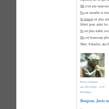
Mi
n'est pas mauvais,
Fa
est instable et trè
Si bémol
est plus sta
libéré pour aider les 
Si
est plus stable ave
Do
est beaucoup plus s
Marc Schaefer, aka 
Pierre Cathelain
mer 09/12/2020 - 15:59
Permalien
Bonjour, Juste u