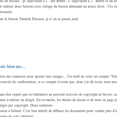
ypes de bocaux : p( équivalent à 1 . der Buffet ; C équivalent à 2 . Buffet et un 
 réaliser deux bassons avec clétage du basson allemand au pouce droit . Ces cle
nstrument.
sur le basson Yannick Ducasse, je n' en ai jamais joué
erais bien me…
 bien me connecter pour ajouter mes images... J'ai tenté de créer un compte "En
e courriel de confirmation, et ce compte n'existe pas, donc j'ai dû écrire mon 
ans être expert que les tablatures ne peuvent recevoir de copyright ni brevet, c
mier à utiliser un doigté. En revanche, les détails de dessin et de mise en page 
otégée par copyright. Deux solutions :
sion à Selmer. C'est leur intérêt de diffuser les documents pour vendre plus d'i
ssins de cette tablature.