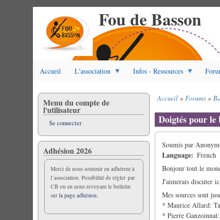
Fou de Basson
Aller
au
contenu
principal
Accueil
L'association
Infos - Ressources
Foru
Accueil
Forums
Ba
Menu du compte de
Fil
l'utilisateur
d'Ariane
Doigtés pour le 
Se connecter
Soumis par
Anonyme 
Adhésion 2026
Language
French
Bonjour tout le mon
Merci de nous soutenir en adhérent à
l’association. Possibilité de régler par
J'aimerais discuter i
CB ou en nous revoyant le bulletin
Mes sources sont jus
sur
la page adhésion.
* Maurice Allard: Ta
* Pierre Ganzoinnat: