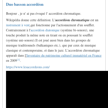
Duo basson accordéon
Bonjour , je n' ai pas évoqué l' accordéon chromatique.
accordéon chromatique
Wikipédia donne cette définition:
L'
est un
instrument à vent
qui fonctionne par l'actionnement d'un soufflet.
Contrairement à l'
accordéon diatonique
(système bi-sonore), une
touche produit la même note en tirant ou en poussant le soufflet
(système uni-sonore).Il est joué aussi bien dans les groupes de
musique traditionnels (balkaniques etc.), que par ceux de musique
classique et contemporaine, et dans le jazz. L'accordéon chromatique
apparaît dans
l'
Inventaire du patrimoine culturel immatériel en France
[
1
]
en 2009
.
https://www.lesaccordeons.com/