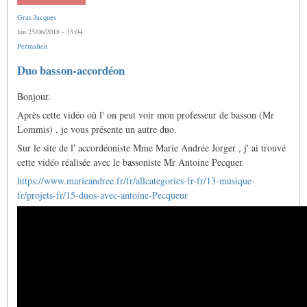
Gras Jacques
lun 25/06/2018 - 15:04
Permalien
Duo basson-accordéon
Bonjour.
Après cette vidéo où l' on peut voir mon professeur de basson (Mr
Lommis) , je vous présente un autre duo.
Sur le site de l' accordéoniste Mme Marie Andrée Jorger , j' ai trouvé
cette vidéo réalisée avec le bassoniste Mr Antoine Pecquer.
https://www.marieandree.fr/fr/allcategories-fr-fr/13-musique-
fr/projets-fr/15-duos-avec-antoine-Pecqueur