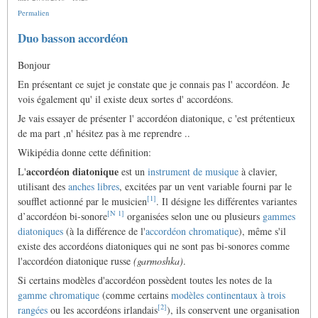
Permalien
Duo basson accordéon
Bonjour
En présentant ce sujet je constate que je connais pas l' accordéon. Je
vois également qu' il existe deux sortes d' accordéons.
Je vais essayer de présenter l' accordéon diatonique, c 'est prétentieux
de ma part ,n' hésitez pas à me reprendre ..
Wikipédia donne cette définition:
accordéon diatonique
L'
est un
instrument de musique
à clavier,
utilisant des
anches libres
, excitées par un vent variable fourni par le
[
1
]
soufflet actionné par le musicien
. Il désigne les différentes variantes
[
N 1
]
d’accordéon bi-sonore
organisées selon une ou plusieurs
gammes
diatoniques
(à la différence de l'
accordéon chromatique
), même s'il
existe des accordéons diatoniques qui ne sont pas bi-sonores comme
l'accordéon diatonique russe
(
garmoshka
)
.
Si certains modèles d'accordéon possèdent toutes les notes de la
gamme chromatique
(comme certains
modèles continentaux à trois
[
2
]
rangées
ou les accordéons irlandais
), ils conservent une organisation