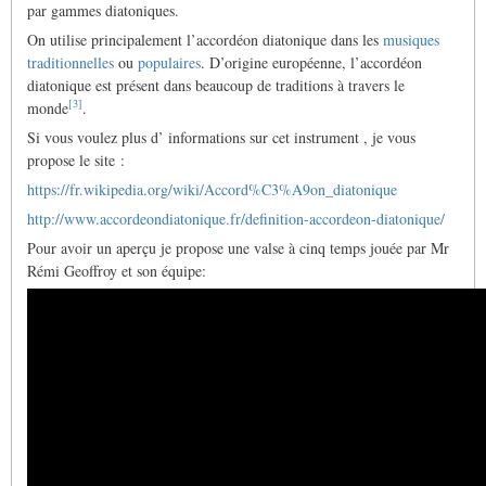
par gammes diatoniques.
On utilise principalement l’accordéon diatonique dans les
musiques
traditionnelles
ou
populaires
. D’origine européenne, l’accordéon
diatonique est présent dans beaucoup de traditions à travers le
[
3
]
monde
.
Si vous voulez plus d’ informations sur cet instrument , je vous
propose le site :
https://fr.wikipedia.org/wiki/Accord%C3%A9on_diatonique
http://www.accordeondiatonique.fr/definition-accordeon-diatonique/
Pour avoir un aperçu je propose une valse à cinq temps jouée par Mr
Rémi Geoffroy et son équipe: