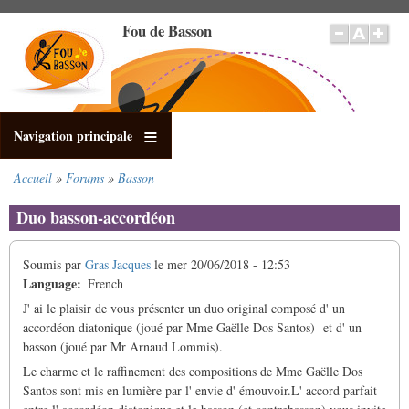
Aller
Fou de Basson
au
contenu
principal
Navigation principale
Accueil
Forums
Basson
Fil
d'Ariane
Duo basson-accordéon
Soumis par
Gras Jacques
le
mer 20/06/2018 - 12:53
Language
French
J' ai le plaisir de vous présenter un duo original composé d' un
accordéon diatonique (joué par Mme Gaëlle Dos Santos) et d' un
basson (joué par Mr Arnaud Lommis).
Le charme et le raffinement des compositions de Mme Gaëlle Dos
Santos sont mis en lumière par l' envie d' émouvoir.L' accord parfait