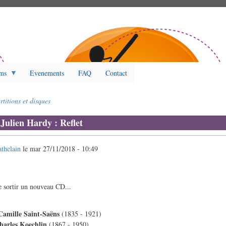
ms
Evenements
FAQ
Contact
rtitions et disques
ulien Hardy : Reflet
athelain
le
mar 27/11/2018 - 10:49
e sortir un nouveau CD...
Camille Saint-Saëns
(1835 - 1921)
harles Koechlin
(1867 - 1950)