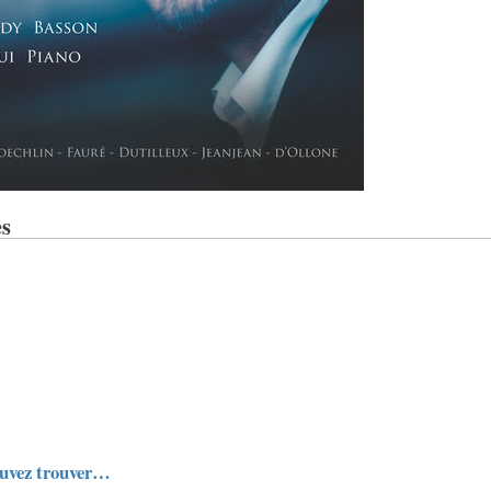
s
uvez trouver…