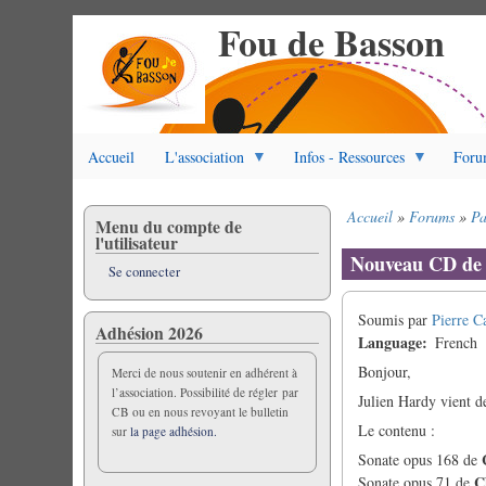
Fou de Basson
Aller
au
contenu
principal
Accueil
L'association
Infos - Ressources
Foru
Accueil
Forums
Pa
Menu du compte de
Fil
l'utilisateur
d'Ariane
Nouveau CD de J
Se connecter
Soumis par
Pierre C
Adhésion 2026
Language
French
Bonjour,
Merci de nous soutenir en adhérent à
l’association. Possibilité de régler par
Julien Hardy vient d
CB ou en nous revoyant le bulletin
Le contenu :
sur
la page adhésion.
Sonate opus 168 de
C
Sonate opus 71 de