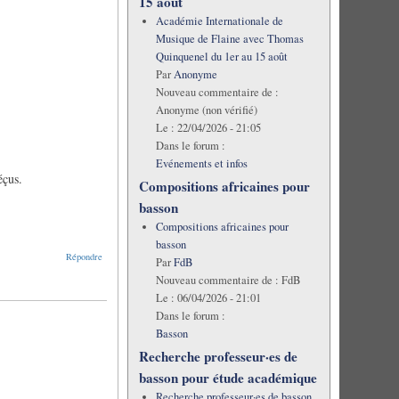
15 août
Académie Internationale de
Musique de Flaine avec Thomas
Quinquenel du 1er au 15 août
Par
Anonyme
Nouveau commentaire de :
Anonyme (non vérifié)
Le :
22/04/2026 - 21:05
Dans le forum :
Evénements et infos
éçus.
Compositions africaines pour
basson
Compositions africaines pour
basson
Répondre
Par
FdB
Nouveau commentaire de :
FdB
Le :
06/04/2026 - 21:01
Dans le forum :
Basson
Recherche professeur·es de
basson pour étude académique
Recherche professeur·es de basson