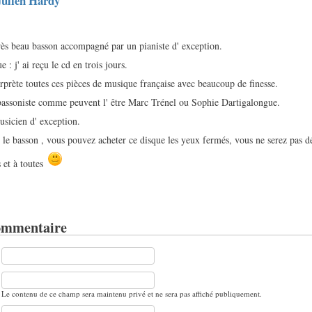
ulien Hardy
ès beau basson accompagné par un pianiste d' exception.
e : j' ai reçu le cd en trois jours.
rprète toutes ces pièces de musique française avec beaucoup de finesse.
 bassoniste comme peuvent l' être Marc Trénel ou Sophie Dartigalongue.
usicien d' exception.
 le basson , vous pouvez acheter ce disque les yeux fermés, vous ne serez pas d
 et à toutes
ommentaire
Le contenu de ce champ sera maintenu privé et ne sera pas affiché publiquement.