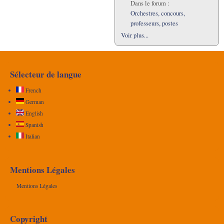
Dans le forum :
Orchestres, concours,
professeurs, postes
Voir plus...
Sélecteur de langue
French
German
English
Spanish
Italian
Mentions Légales
Mentions Légales
Copyright