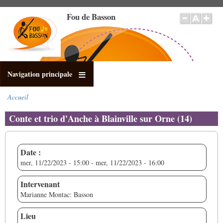
Aller
Fou de Basson
au
contenu
principal
Navigation principale
Accueil
Fil
d'Ariane
Conte et trio d'Anche à Blainville sur Orne (14)
Date :
mer, 11/22/2023 - 15:00
-
mer, 11/22/2023 - 16:00
Intervenant
Marianne Montac: Basson
Lieu