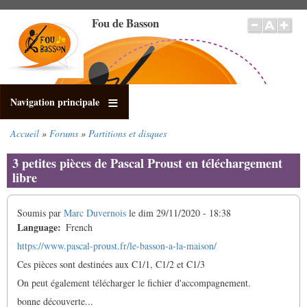
Aller
Fou de Basson
au
contenu
principal
Navigation principale
Accueil
Forums
Partitions et disques
Fil
d'Ariane
3 petites pièces de Pascal Proust en téléchargement
libre
Soumis par
Marc Duvernois
le
dim 29/11/2020 - 18:38
Language
French
https://www.pascal-proust.fr/le-basson-a-la-maison/
Ces pièces sont destinées aux C1/1, C1/2 et C1/3
On peut également télécharger le fichier d'accompagnement.
bonne découverte...