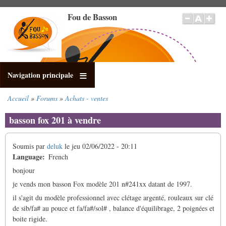
Aller
Fou de Basson
au
contenu
principal
Navigation principale
Accueil
Forums
Achats - ventes
Fil
d'Ariane
basson fox 201 à vendre
Soumis par
deluk
le
jeu 02/06/2022 - 20:11
Language
French
bonjour
je vends mon basson Fox modèle 201 n#241xx datant de 1997.
il s'agit du modèle professionnel avec clétage argenté, rouleaux sur clé
de sib/fa# au pouce et fa/fa#/sol# , balance d'équilibrage, 2 poignées et
boite rigide.