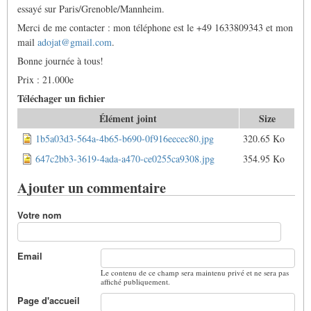
essayé sur Paris/Grenoble/Mannheim.
Merci de me contacter : mon téléphone est le +49 1633809343 et mon
mail
adojat@gmail.com
.
Bonne journée à tous!
Prix : 21.000e
Téléchager un fichier
Élément joint
Size
1b5a03d3-564a-4b65-b690-0f916eecec80.jpg
320.65 Ko
647c2bb3-3619-4ada-a470-ce0255ca9308.jpg
354.95 Ko
Ajouter un commentaire
Votre nom
Email
Le contenu de ce champ sera maintenu privé et ne sera pas
affiché publiquement.
Page d'accueil