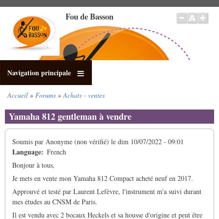
Aller
Fou de Basson
au
contenu
principal
Navigation principale
Accueil
Forums
Achats - ventes
Fil
d'Ariane
Yamaha 812 gentleman à vendre
Soumis par
Anonyme (non vérifié)
le
dim 10/07/2022 - 09:01
Language
French
Bonjour à tous,
Je mets en vente mon Yamaha 812 Compact acheté neuf en 2017.
Approuvé et testé par Laurent Lefèvre, l'instrument m'a suivi durant
mes études au CNSM de Paris.
Il est vendu avec 2 bocaux Heckels et sa housse d'origine et peut être