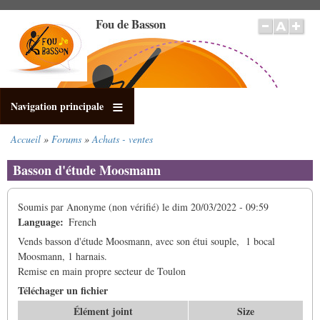
Aller
Fou de Basson
au
contenu
principal
Navigation principale
Accueil
Forums
Achats - ventes
Fil
d'Ariane
Basson d'étude Moosmann
Soumis par
Anonyme (non vérifié)
le
dim 20/03/2022 - 09:59
Language
French
Vends basson d'étude Moosmann, avec son étui souple, 1 bocal
Moosmann, 1 harnais.
Remise en main propre secteur de Toulon
Téléchager un fichier
Élément joint
Size