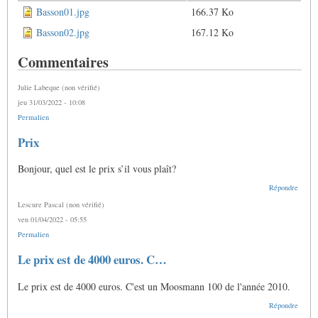
Basson01.jpg
166.37 Ko
Basson02.jpg
167.12 Ko
Commentaires
Julie Labeque (non vérifié)
jeu 31/03/2022 - 10:08
Permalien
Prix
Bonjour, quel est le prix s’il vous plaît?
Répondre
Lescure Pascal (non vérifié)
ven 01/04/2022 - 05:55
Permalien
En
Le prix est de 4000 euros. C…
réponse
à
Le prix est de 4000 euros. C'est un Moosmann 100 de l'année 2010.
Prix
par
Répondre
Julie
Labeque