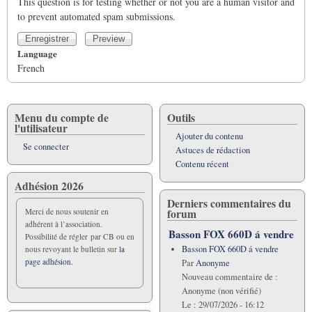
This question is for testing whether or not you are a human visitor and
to prevent automated spam submissions.
Language
French
Menu du compte de
Outils
l'utilisateur
Ajouter du contenu
Se connecter
Astuces de rédaction
Contenu récent
Adhésion 2026
Derniers commentaires du
forum
Merci de nous soutenir en
adhérent à l’association.
Basson FOX 660D á vendre
Possibilité de régler par CB ou en
Basson FOX 660D á vendre
nous revoyant le bulletin sur
la
page adhésion.
Par
Anonyme
Nouveau commentaire de :
Anonyme (non vérifié)
Le :
29/07/2026 - 16:12