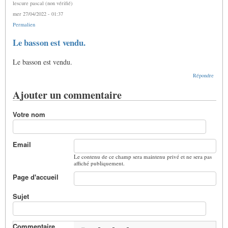
lescure pascal (non vérifié)
(non
mer 27/04/2022 - 01:37
vérifié)
Permalien
En
Le basson est vendu.
réponse
à
Le basson est vendu.
Le
prix
Répondre
est
de
Ajouter un commentaire
4000
euros.
C…
Votre nom
par
Lescure
Pascal
(non
Email
vérifié)
Le contenu de ce champ sera maintenu privé et ne sera pas
affiché publiquement.
Page d'accueil
Sujet
Commentaire