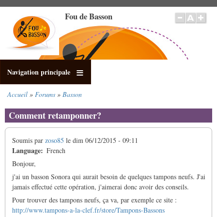
Aller
Fou de Basson
au
contenu
principal
Navigation principale
Accueil
Forums
Basson
Fil
d'Ariane
Comment retamponner?
Soumis par
zoso85
le
dim 06/12/2015 - 09:11
Language
French
Bonjour,
j'ai un basson Sonora qui aurait besoin de quelques tampons neufs. J'ai
jamais effectué cette opération, j'aimerai donc avoir des conseils.
Pour trouver des tampons neufs, ça va, par exemple ce site :
http://www.tampons-a-la-clef.fr/store/Tampons-Bassons