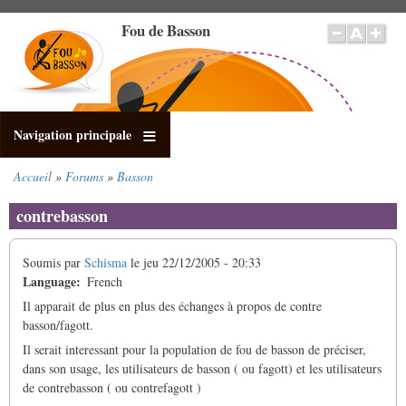
Aller
Fou de Basson
au
contenu
principal
Navigation principale
Accueil
Forums
Basson
Fil
d'Ariane
contrebasson
Soumis par
Schisma
le
jeu 22/12/2005 - 20:33
Language
French
Il apparait de plus en plus des échanges à propos de contre
basson/fagott.
Il serait interessant pour la population de fou de basson de préciser,
dans son usage, les utilisateurs de basson ( ou fagott) et les utilisateurs
de contrebasson ( ou contrefagott )