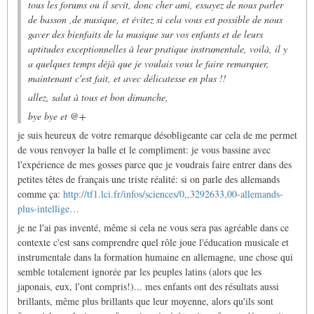
tous les forums ou il sevit, donc cher ami, essayez de nous parler
de basson ,de musique, et évitez si cela vous est possible de nous
gaver des bienfaits de la musique sur vos enfants et de leurs
aptitudes exceptionnelles à leur pratique instrumentale, voilà, il y
a quelques temps déjà que je voulais vous le faire remarquer,
maintenant c'est fait, et avec délicatesse en plus !!
allez, salut à tous et bon dimanche,
bye bye et @+
je suis heureux de votre remarque désobligeante car cela de me permet
de vous renvoyer la balle et le compliment: je vous bassine avec
l'expérience de mes gosses parce que je voudrais faire entrer dans des
petites têtes de français une triste réalité: si on parle des allemands
comme ça:
http://tf1.lci.fr/infos/sciences/0,,3292633,00-allemands-
plus-intellige…
je ne l'ai pas inventé, même si cela ne vous sera pas agréable dans ce
contexte c'est sans comprendre quel rôle joue l'éducation musicale et
instrumentale dans la formation humaine en allemagne, une chose qui
semble totalement ignorée par les peuples latins (alors que les
japonais, eux, l'ont compris!)... mes enfants ont des résultats aussi
brillants, même plus brillants que leur moyenne, alors qu'ils sont