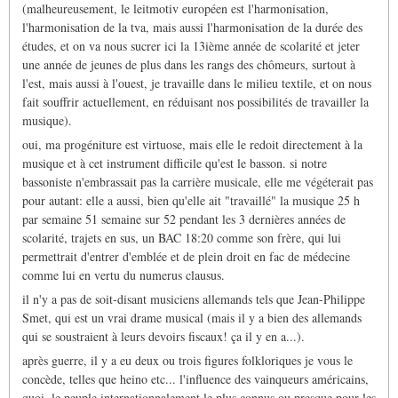
(malheureusement, le leitmotiv européen est l'harmonisation,
l'harmonisation de la tva, mais aussi l'harmonisation de la durée des
études, et on va nous sucrer ici la 13ième année de scolarité et jeter
une année de jeunes de plus dans les rangs des chômeurs, surtout à
l'est, mais aussi à l'ouest, je travaille dans le milieu textile, et on nous
fait souffrir actuellement, en réduisant nos possibilités de travailler la
musique).
oui, ma progéniture est virtuose, mais elle le redoit directement à la
musique et à cet instrument difficile qu'est le basson. si notre
bassoniste n'embrassait pas la carrière musicale, elle me végéterait pas
pour autant: elle a aussi, bien qu'elle ait "travaillé" la musique 25 h
par semaine 51 semaine sur 52 pendant les 3 dernières années de
scolarité, trajets en sus, un BAC 18:20 comme son frère, qui lui
permettrait d'entrer d'emblée et de plein droit en fac de médecine
comme lui en vertu du numerus clausus.
il n'y a pas de soit-disant musiciens allemands tels que Jean-Philippe
Smet, qui est un vrai drame musical (mais il y a bien des allemands
qui se soustraient à leurs devoirs fiscaux! ça il y en a...).
après guerre, il y a eu deux ou trois figures folkloriques je vous le
concède, telles que heino etc... l'influence des vainqueurs américains,
quoi. le peuple internationnalement le plus connus ou presque pour les