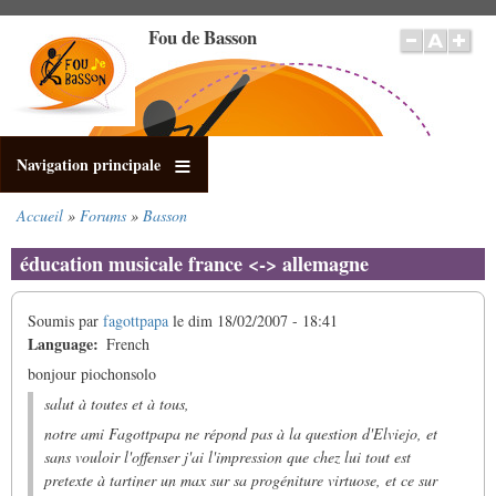
Aller
Fou de Basson
au
contenu
principal
Navigation principale
Accueil
Forums
Basson
Fil
d'Ariane
éducation musicale france <-> allemagne
Soumis par
fagottpapa
le
dim 18/02/2007 - 18:41
Language
French
bonjour piochonsolo
salut à toutes et à tous,
notre ami Fagottpapa ne répond pas à la question d'Elviejo, et
sans vouloir l'offenser j'ai l'impression que chez lui tout est
pretexte à tartiner un max sur sa progéniture virtuose, et ce sur