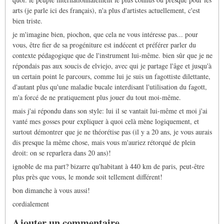
arts (je parle ici des français), n'a plus d'artistes actuellement, c'est
bien triste.
je m'imagine bien, piochon, que cela ne vous intéresse pas... pour
vous, être fier de sa progéniture est indécent et préférer parler du
contexte pédagogique que de l'instrument lui-même. bien sûr que je ne
répondais pas aux soucis de elviejo, avec qui je partage l'âge et jusqu'à
un certain point le parcours, comme lui je suis un fagottiste dilettante,
d'autant plus qu'une maladie bucale interdisant l'utilisation du fagott,
m'a forcé de ne pratiquement plus jouer du tout moi-même.
mais j'ai répondu dans son style: lui il se vantait lui-même et moi j'ai
vanté mes gosses pour expliquer à quoi celà mène logiquement, et
surtout démontrer que je ne théorétise pas (il y a 20 ans, je vous aurais
dis presque la même chose, mais vous m'auriez rétorqué de plein
droit: on se reparlera dans 20 ans)!
ignoble de ma part? bizarre qu'habitant à 440 km de paris, peut-être
plus près que vous, le monde soit tellement différent!
bon dimanche à vous aussi!
cordialement
Ajouter un commentaire