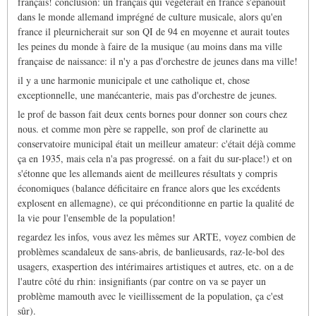
français! conclusion: un français qui végèterait en france s'épanouit
dans le monde allemand imprégné de culture musicale, alors qu'en
france il pleurnicherait sur son QI de 94 en moyenne et aurait toutes
les peines du monde à faire de la musique (au moins dans ma ville
française de naissance: il n'y a pas d'orchestre de jeunes dans ma ville!
il y a une harmonie municipale et une catholique et, chose
exceptionnelle, une manécanterie, mais pas d'orchestre de jeunes.
le prof de basson fait deux cents bornes pour donner son cours chez
nous. et comme mon père se rappelle, son prof de clarinette au
conservatoire municipal était un meilleur amateur: c'était déjà comme
ça en 1935, mais cela n'a pas progressé. on a fait du sur-place!) et on
s'étonne que les allemands aient de meilleures résultats y compris
économiques (balance déficitaire en france alors que les excédents
explosent en allemagne), ce qui préconditionne en partie la qualité de
la vie pour l'ensemble de la population!
regardez les infos, vous avez les mêmes sur ARTE, voyez combien de
problèmes scandaleux de sans-abris, de banlieusards, raz-le-bol des
usagers, exaspertion des intérimaires artistiques et autres, etc. on a de
l'autre côté du rhin: insignifiants (par contre on va se payer un
problème mamouth avec le vieillissement de la population, ça c'est
sûr).