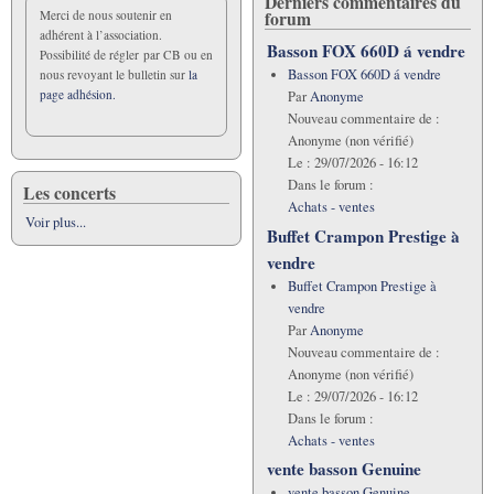
Derniers commentaires du
forum
Merci de nous soutenir en
adhérent à l’association.
Basson FOX 660D á vendre
Possibilité de régler par CB ou en
Basson FOX 660D á vendre
nous revoyant le bulletin sur
la
page adhésion.
Par
Anonyme
Nouveau commentaire de :
Anonyme (non vérifié)
Le :
29/07/2026 - 16:12
Dans le forum :
Les concerts
Achats - ventes
Voir plus...
Buffet Crampon Prestige à
vendre
Buffet Crampon Prestige à
vendre
Par
Anonyme
Nouveau commentaire de :
Anonyme (non vérifié)
Le :
29/07/2026 - 16:12
Dans le forum :
Achats - ventes
vente basson Genuine
vente basson Genuine