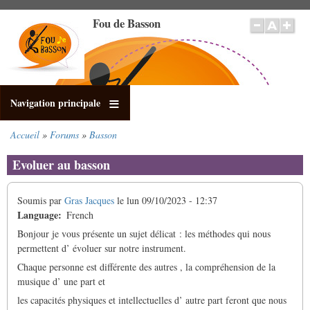
Aller
Fou de Basson
au
contenu
principal
Navigation principale
Accueil
Forums
Basson
Fil
d'Ariane
Evoluer au basson
Soumis par
Gras Jacques
le
lun 09/10/2023 - 12:37
Language
French
Bonjour je vous présente un sujet délicat : les méthodes qui nous
permettent d’ évoluer sur notre instrument.
Chaque personne est différente des autres , la compréhension de la
musique d’ une part et
les capacités physiques et intellectuelles d’ autre part feront que nous