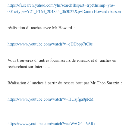
https://fr.search.yahoo.com/yhs/search?hspart=trp&hsimp=yhs-
001&type=Y21_F163_204855_063022&p=Dann+Howard+basson
réalisation d’ anches avec Mr Howard :
https://www.youtube.com/watch?v=qDDbpp7tC0s
Vous trouverez d’ autres fournisseurs de roseaux et d’ anches en
recherchant sur internet…
Réalisation d’ anches à partir du roseau brut par Mr Théo Sarazin :
https://www.youtube.com/watch?v=HUzjfga0pRM
https://www.youtube.com/watch?v=aWAOPah6ARk