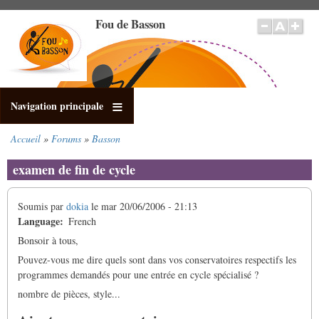
Aller
Fou de Basson
au
contenu
principal
Navigation principale
Accueil
Forums
Basson
Fil
d'Ariane
examen de fin de cycle
Soumis par
dokia
le
mar 20/06/2006 - 21:13
Language
French
Bonsoir à tous,
Pouvez-vous me dire quels sont dans vos conservatoires respectifs les
programmes demandés pour une entrée en cycle spécialisé ?
nombre de pièces, style...