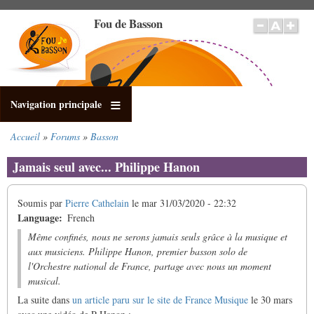
Aller
Fou de Basson
au
contenu
principal
Navigation principale
Accueil
Forums
Basson
Fil
d'Ariane
Jamais seul avec... Philippe Hanon
Soumis par
Pierre Cathelain
le
mar 31/03/2020 - 22:32
Language
French
Même confinés, nous ne serons jamais seuls grâce à la musique et
aux musiciens. Philippe Hanon, premier basson solo de
l'Orchestre national de France, partage avec nous un moment
musical.
La suite dans
un article paru sur le site de France Musique
le 30 mars