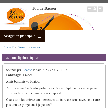
Aller
Fou de Basson
au
contenu
principal
Navigation principale
Accueil
Forums
Basson
Fil
d'Ariane
les multiphoniques
Soumis par
Léonie
le
sam 21/06/2003 - 10:37
Language
French
Amis bassonistes bonjour!
J'ai récemment entendu parler des notes multiphoniques mais je ne
vois pas très bien à quoi cela correspond.
Quels sont les doigtés qui pemettent de faire ces sons (avec une autre
position de gorge aussi je pense)?