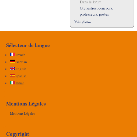
Dans le forum :
Orchestres, concours,
professeurs, postes
Voir plus...
Sélecteur de langue
French
German
English
Spanish
Italian
Mentions Légales
Mentions Légales
Copyright